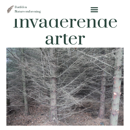
Børilden
Naturvernforening
Invaderende
arter