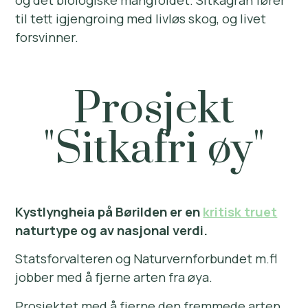
og det biologiske mangfoldet. Sitkagran fører
til tett igjengroing med livløs skog, og livet
forsvinner.
Prosjekt
"Sitkafri øy"
Kystlyngheia på Børilden er en
kritisk truet
naturtype og av nasjonal verdi.
Statsforvalteren og Naturvernforbundet m.fl
jobber med å fjerne arten fra øya.
Prosjektet med å fjerne den fremmede arten