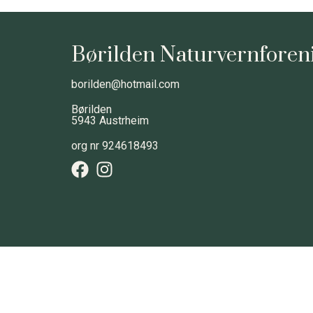
Børilden Naturvernforen
borilden@hotmail.com
Børilden
5943 Austrheim
org nr 924618493
© 2025 by Børi
Created
Design