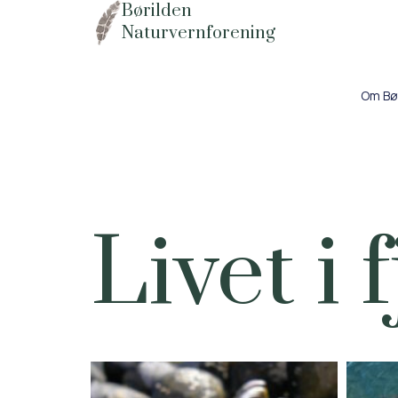
Børilden
Naturvernforening
Om Bø
Livet i 