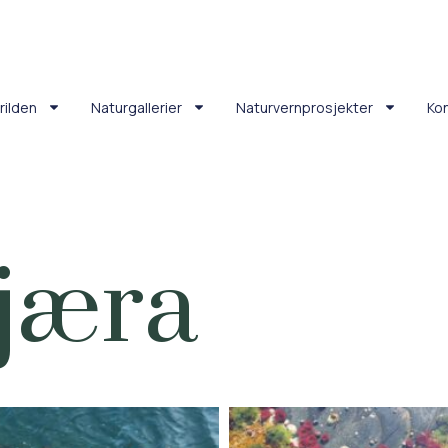
rilden
Naturgallerier
Naturvernprosjekter
Ko
fjæra